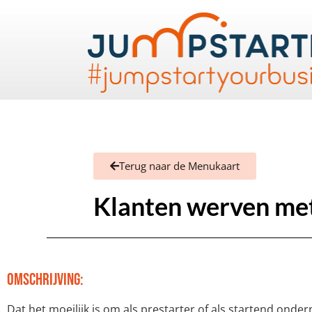
Terug naar de Menukaart
Klanten werven me
Omschrijving:
Dat het moeilijk is om als prestarter of als startend onder