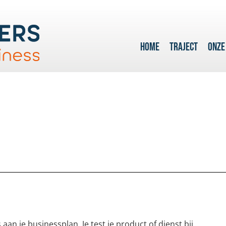
HOME
TRAJECT
ONZE
an je businessplan. Je test je product of dienst bij