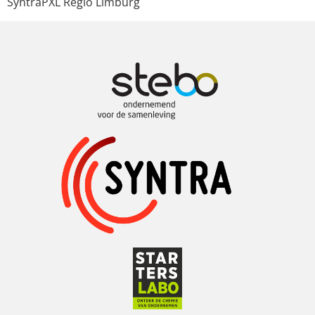
SyntraPXL Regio Limburg