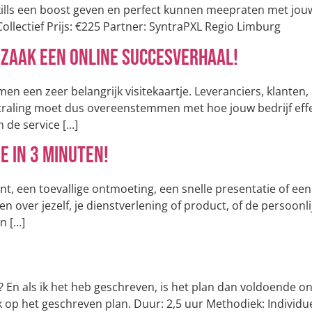
kills een boost geven en perfect kunnen meepraten met jou
ollectief Prijs: €225 Partner: SyntraPXL Regio Limburg
 zaak een online succesverhaal!
men een zeer belangrijk visitekaartje. Leveranciers, klanten
traling moet dus overeenstemmen met hoe jouw bedrijf effec
n de service […]
e in 3 minuten!
t, een toevallige ontmoeting, een snelle presentatie of een s
n over jezelf, je dienstverlening of product, of de persoonli
n […]
n? En als ik het heb geschreven, is het plan dan voldoende 
k op het geschreven plan. Duur: 2,5 uur Methodiek: Individu